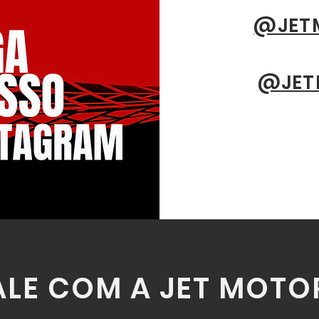
@
JET
@
JET
ALE COM A JET MOTO