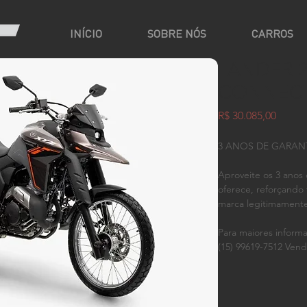
INÍCIO
SOBRE NÓS
CARROS
LANDER 2
CONNECT
Preço
R$ 30.085,00
3 ANOS DE GARAN
Aproveite os 3 anos
oferece, reforçando 
marca legitimamente
Para maiores informa
(15) 99619-7512 Vend