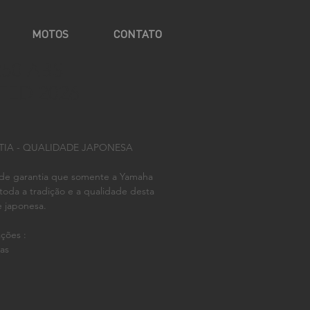
MOTOS
CONTATO
50 ABS
ED 2026
TIA - QUALIDADE JAPONESA
 de garantia que somente a Yamaha
toda a tradição e a qualidade desta
 japonesa.
ções :
as