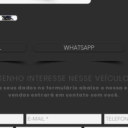
L
WHATSAPP
TENHO INTERESSE NESSE VEÍCUL
 seus dados no formulário abaixo e nossa 
vendas entrará em contato com você.