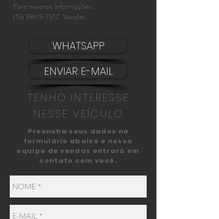
Para maiores informações :
(15) 99619-7512 Vendas
WHATSAPP
ENVIAR E-MAIL
TENHO INTERESSE
NESSE VEÍCULO
Preencha seus dados no
formulário abaixo e nossa
equipe de vendas entrará em
contato com você.