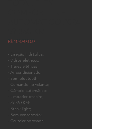
TOTAL FLEX
COMFORTLINE
AUTOMÁTICO 2024
59.360 KM
Preço
R$ 108.900,00
- Direção hidráulica;
- Vidros elétricos;
- Travas elétricas;
- Ar condicionado;
- Som bluetooth;
- Comando no volante;
- Câmbio automático;
- Limpador traseiro;
- 59.360 KM;
- Break light;
- Bem conservado;
- Cautelar aprovada;