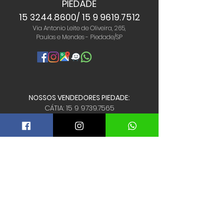
PIEDADE
15 3244.8600
/
15 9 9619.7512
Via Antonio Leite de Oliveira, 265,
Paulas e Mendes - Piedade/SP
NOSSOS VENDEDORES PIEDADE:
CÁTIA:
15 9 9739.7565
EMERSON:
15 9 9798.1681
JUNIOR:
15 9 9626.1337
NETO:
15 9 9796.0816
WALDIR:
15 9 9825.9199
IBIÚNA
15 3415.7900
Av. Maria la Farina Milani, 245,