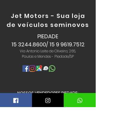
Jet Motors - Sua loja
de
veículos seminovos
PIEDADE
15 3244.8600
/
15 9 9619.7512
Via Antonio Leite de Oliveira, 265,
Paulas e Mendes - Piedade/SP
NOSSOS VENDEDORES PIEDADE:
CÁTIA:
15 9 9739.7565
EMERSON:
15 9 9798.1681
JUNIOR:
15 9 9626.1337
NETO:
15 9 9796.0816
WALDIR:
15 9 9825.9199