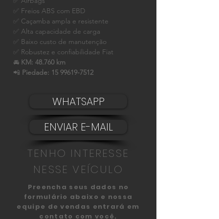
✅ Airbags
✅ Freios ABS com EBD
✅ Caçamba ampla e resistente
✅ Alta capacidade de carga
✅ Baixo custo de manutenção
✅ Robustez e confiabilidade Fiat
🚘
KM:
48.760 km
📲
Piedade:
15 99619-7512
WHATSAPP
ENVIAR E-MAIL
TENHO INTERESSE
NESSE VEÍCULO
Preencha seus dados no
formulário abaixo e nossa
equipe de vendas entrará em
contato com você.