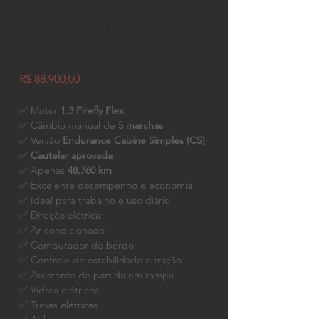
FLEX ENDURANCE
CS MANUAL 2025
48.760 KM
Preço
R$ 88.900,00
✅ Motor
1.3 Firefly Flex
✅ Câmbio manual de
5 marchas
✅ Versão
Endurance Cabine Simples (CS)
✅
Cautelar aprovada
✅ Apenas
48.760 km
✅ Excelente desempenho e economia
✅ Ideal para trabalho e uso diário
✅ Direção elétrica
✅ Ar-condicionado
✅ Computador de bordo
✅ Controle de estabilidade e tração
✅ Assistente de partida em rampa
✅ Vidros elétricos
✅ Travas elétricas